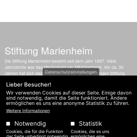
Stiftung Marienheim
Die Stiftung Marienheim besteht seit dem Jahr 1897. Viele
Jahrzehnte war das Marienheim ein Mädchenheim. Vor ca. 30
Datenschutzeinstellungen
Jahren hat sich das Aufgabenfeld der gemeinnützigen Stiftung
gewandelt. Nun bietet die soziale Einrichtung günstige
Lieber Besucher!
Wohnmöglichkeit für Angehörige, Lernhilfe für Kinder und
Kleinwohnungen für Studenten an.
Wir verwenden Cookies auf dieser Seite. Einige davon
sind notwendig, damit die Seite funktioniert. Andere
ermöglichen es uns eine anonyme Statistik zu führen.
Fußzeilenmenü
DATENSCHUTZERKLÄRUNG UND IMPRESSUM
KONTAKT
Weitere Informationen
Notwendig
Statistik
Cookies, die für die Funktion
Cookies, die es uns
der Seite unbedingt notwendig
ermöglichen eine