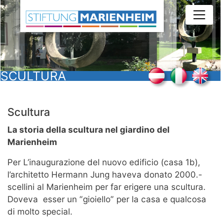
Salta
al
contenuto
principale
SCULTURA
Scultura
La storia della scultura nel giardino del
Marienheim
Per L’inaugurazione del nuovo edificio (casa 1b),
l’architetto Hermann Jung haveva donato 2000.-
scellini al Marienheim per far erigere una scultura.
Doveva esser un “gioiello” per la casa e qualcosa
di molto special.