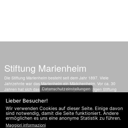
Stiftung Marienheim
Die Stiftung Marienheim besteht seit dem Jahr 1897. Viele
Jahrzehnte war das Marienheim ein Mädchenheim. Vor ca. 30
Datenschutzeinstellungen
Jahren hat sich das Aufgabenfeld der gemeinnützigen Stiftung
gewandelt. Nun bietet die soziale Einrichtung günstige
Lieber Besucher!
Wohnmöglichkeit für Angehörige, Lernhilfe für Kinder und
Kleinwohnungen für Studenten an.
Wir verwenden Cookies auf dieser Seite. Einige davon
sind notwendig, damit die Seite funktioniert. Andere
ermöglichen es uns eine anonyme Statistik zu führen.
Fußzeilenmenü
INFORMATIVA SULLA PRIVACY E IMPRONTA
KONTAKT
Maggiori informazioni