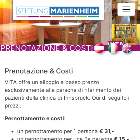
Salta
al
contenuto
principale
PRENOTAZIONE & COSTI
Prenotazione & Costi
VITA offre un alloggio a basso prezzo
esclusivamente alle persone di riferimento dei
pazienti della clinica di Innsbruck. Qui di seguito i
prezzi.
Pernottamento e costi:
un pernottamento per 1 persona
€ 31,-
un pernottamento per una 2a persona
€ 15,-