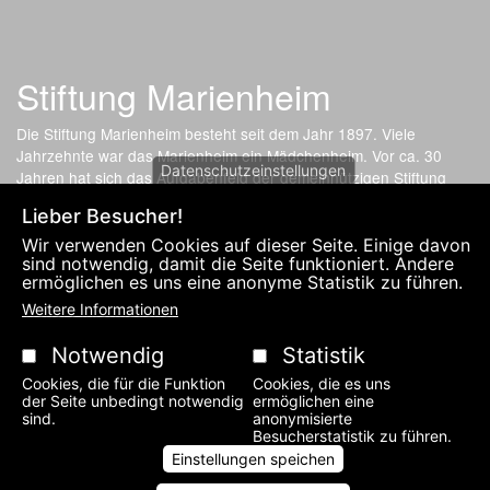
Stiftung Marienheim
Die Stiftung Marienheim besteht seit dem Jahr 1897. Viele
Jahrzehnte war das Marienheim ein Mädchenheim. Vor ca. 30
Datenschutzeinstellungen
Jahren hat sich das Aufgabenfeld der gemeinnützigen Stiftung
gewandelt. Nun bietet die soziale Einrichtung günstige
Lieber Besucher!
Wohnmöglichkeit für Angehörige, Lernhilfe für Kinder und
Kleinwohnungen für Studenten an.
Wir verwenden Cookies auf dieser Seite. Einige davon
sind notwendig, damit die Seite funktioniert. Andere
ermöglichen es uns eine anonyme Statistik zu führen.
Fußzeilenmenü
DATENSCHUTZERKLÄRUNG UND IMPRESSUM
KONTAKT
Weitere Informationen
Notwendig
Statistik
Cookies, die für die Funktion
Cookies, die es uns
der Seite unbedingt notwendig
ermöglichen eine
sind.
anonymisierte
Besucherstatistik zu führen.
Einstellungen speichen