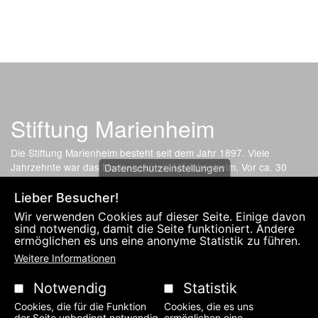
Stiftung Marienheim
Die Stiftung Marienheim besteht seit dem Jahr 1897. Viele
Jahrzehnte war das Marienheim ein Mädchenheim. Vor ca. 30
Datenschutzeinstellungen
Jahren hat sich das Aufgabenfeld der gemeinnützigen Stiftung
gewandelt. Nun bietet die soziale Einrichtung günstige
Lieber Besucher!
Wohnmöglichkeit für Angehörige, Lernhilfe für Kinder und
Wir verwenden Cookies auf dieser Seite. Einige davon
Kleinwohnungen für Studenten an.
sind notwendig, damit die Seite funktioniert. Andere
ermöglichen es uns eine anonyme Statistik zu führen.
Weitere Informationen
Fußzeilenmenü
DATENSCHUTZERKLÄRUNG UND IMPRESSUM
KONTAKT
Notwendig
Statistik
Cookies, die für die Funktion
Cookies, die es uns
der Seite unbedingt notwendig
ermöglichen eine