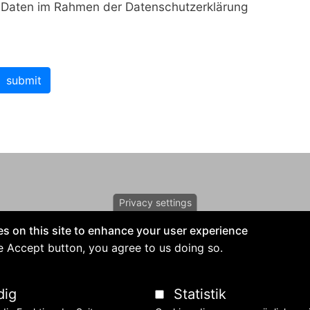
e Daten im Rahmen der Datenschutzerklärung
submit
Privacy settings
s on this site to enhance your user experience
897. Viele Jahrzehnte war das Marienheim ein Mädchenheim. Vor ca. 30
he Accept button, you agree to us doing so.
htung günstige Wohnmöglichkeit für Angehörige, Lernhilfe für Kinder u
dig
Statistik
UM-LEGAL NOTICE
KONTAKT