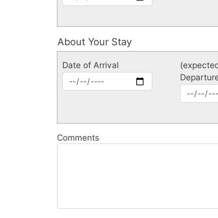
date
:
Date
About Your Stay
Date of Arrival
(expected
Departur
Date
of
(expecte
Arrival
Date
:
of
Date
Departur
Comments
:
Date