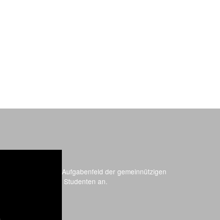
 Jahren hat sich das Aufgabenfeld der gemeinnützigen
nd Kleinwohnungen für Studenten an.