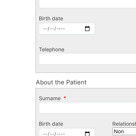
Birth date
Birth
date:
Date
Telephone
About the Patient
About
the
Surname
Patient
Birth date
Relations
Birth