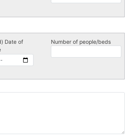
) Date of
Number of people/beds
e
d)
e