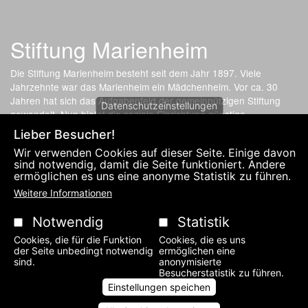
Stiftung Marienheim
Die Stiftung Marienheim besteht seit dem Jahr 1897. Viele
Jahrzehnte war das Marienheim ein Mädchenheim. Vor ca. 30
Jahren hat sich das Aufgabenfeld der gemeinnützigen Stiftung
Datenschutzeinstellungen
gewandelt. Nun bietet die soziale Einrichtung günstige
Wohnmöglichkeit für Angehörige, Lernhilfe für Kinder und
Lieber Besucher!
Kleinwohnungen für Studenten an.
Wir verwenden Cookies auf dieser Seite. Einige davon
sind notwendig, damit die Seite funktioniert. Andere
ermöglichen es uns eine anonyme Statistik zu führen.
Fußzeilenmenü
DATENSCHUTZERKLÄRUNG UND IMPRESSUM
KONTAKT
Weitere Informationen
Notwendig
Statistik
Cookies, die für die Funktion
Cookies, die es uns
der Seite unbedingt notwendig
ermöglichen eine
sind.
anonymisierte
Besucherstatistik zu führen.
Einstellungen speichen